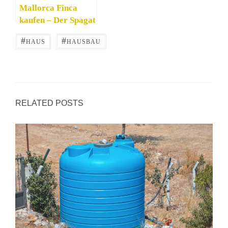
Mallorca Finca
kaufen – Der Spagat
zwischen
#
#
HAUS
HAUSBAU
Entspannung und
Action
RELATED POSTS