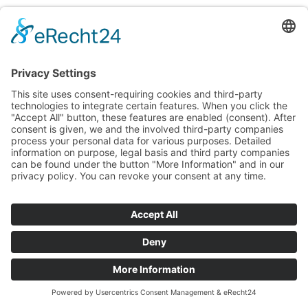
Diese Sicherheitsmaßnahmen schaffen ein
geschütztes Umfeld, das das Vertrauen in die
moderne Infrastruktur stärkt.
Technik als Brücke zwischen
Tradition und Moderne
Teneriffa verbindet mit technischer Innovation seine
reiche Geschichte und die Ansprüche der Gegenwart.
Traditionelle Handwerkskunst wird durch digitale
Plattformen sichtbar und erhält neue Absatzmärkte.
So bewahren lokale Künstler ihre Kunst und
erreichen gleichzeitig ein globales Publikum.
Technologie unterstützt die Weiterentwicklung
traditioneller Wirtschaftsbereiche wie Landwirtschaft