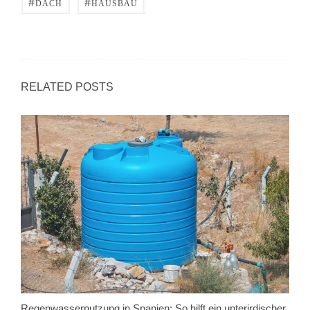
#
#
DACH
HAUSBAU
München
RELATED POSTS
Regenwassernutzung in Spanien: So hilft ein unterirdischer