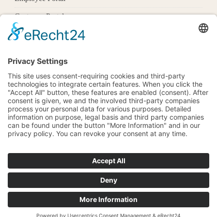
Customer Portal
Offices
Know More
1600 Pennsylvania Ave Nw,
Washington, Dc 20500