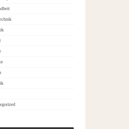
dheit
echnik
ik
l
e
or
n
ik
egorized