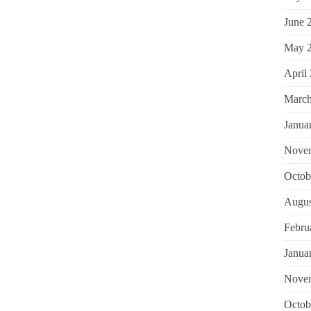
June 
May 
April
March
Janua
Nove
Octob
Augus
Febru
Janua
Nove
Octob