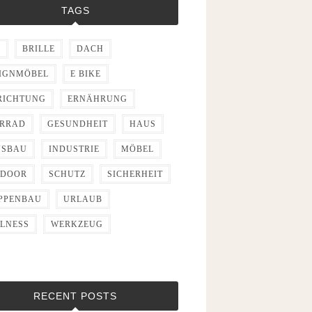
TAGS
D
BRILLE
DACH
IGNMÖBEL
E BIKE
RICHTUNG
ERNÄHRUNG
RRAD
GESUNDHEIT
HAUS
USBAU
INDUSTRIE
MÖBEL
TDOOR
SCHUTZ
SICHERHEIT
PPENBAU
URLAUB
LNESS
WERKZEUG
RECENT POSTS