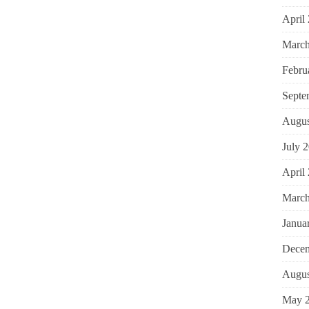
April
March
Febru
Septe
Augus
July 
April
March
Janua
Decem
Augus
May 