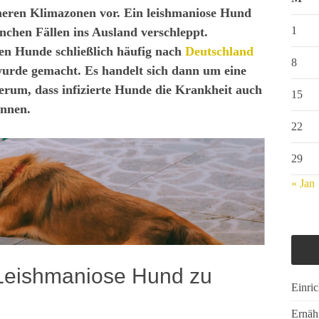
eren Klimazonen vor. Ein leishmaniose Hund
1
nchen Fällen ins Ausland verschleppt.
en Hunde schließlich häufig nach
Deutschland
8
rde gemacht. Es handelt sich dann um eine
erum, dass infizierte Hunde die Krankheit auch
15
önnen.
22
29
« Jan
 Leishmaniose Hund zu
Einri
Ernäh