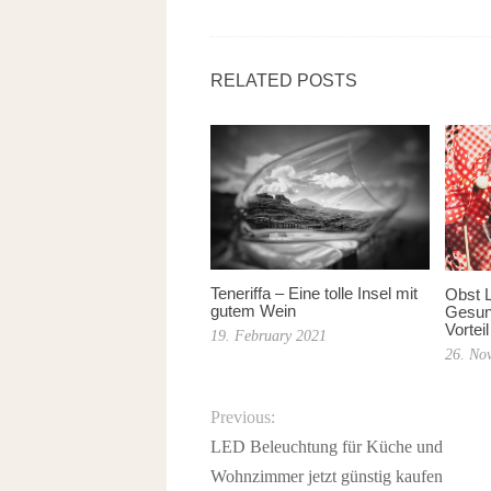
RELATED POSTS
Teneriffa – Eine tolle Insel mit
Obst L
gutem Wein
Gesund
Vorteil
19. February 2021
26. No
Previous:
LED Beleuchtung für Küche und
Wohnzimmer jetzt günstig kaufen