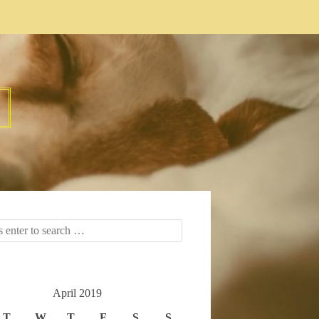
April 2019
T
W
T
F
S
S