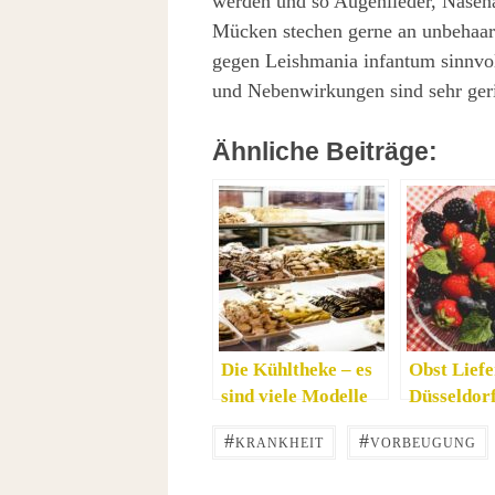
werden und so Augenlieder, Nasena
Mücken stechen gerne an unbehaart
gegen Leishmania infantum sinnvoll
und Nebenwirkungen sind sehr ger
Ähnliche Beiträge:
Die Kühltheke – es
Obst Liefe
sind viele Modelle
Düsseldor
verfügbar
Gesundheit
#
#
KRANKHEIT
VORBEUGUNG
immer von