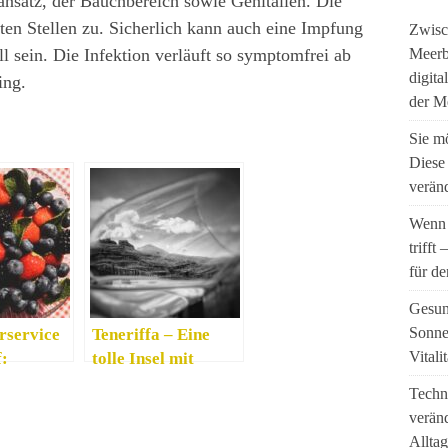
nsatz, der Bauchbereich sowie Genitalien. Die
en Stellen zu. Sicherlich kann auch eine Impfung
Zwisc
 sein. Die Infektion verläuft so symptomfrei ab
Meerbl
digita
ing.
der M
Sie m
Diese
veränd
Wenn 
trifft
für de
Gesun
Sonne
rservice
Teneriffa – Eine
Vitali
f:
tolle Insel mit
 ist
gutem Wein
Techni
 Vorteil
veränd
Alltag