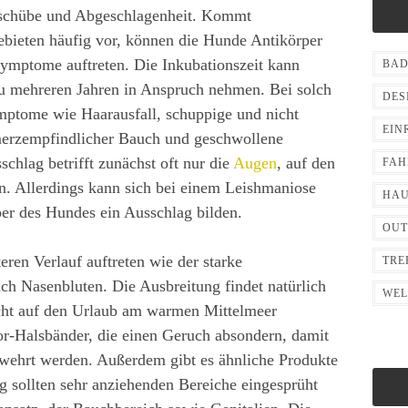
erschübe und Abgeschlagenheit. Kommt
bieten häufig vor, können die Hunde Antikörper
ymptome auftreten. Die Inkubationszeit kann
BA
u mehreren Jahren in Anspruch nehmen. Bei solch
DES
ymptome wie Haarausfall, schuppige und nicht
EIN
merzempfindlicher Bauch und geschwollene
schlag betrifft zunächst oft nur die
Augen
, auf den
FAH
. Allerdings kann sich bei einem Leishmaniose
HA
r des Hundes ein Ausschlag bilden.
OU
en Verlauf auftreten wie der starke
TRE
ch Nasenbluten. Die Ausbreitung findet natürlich
WEL
nicht auf den Urlaub am warmen Mittelmeer
or-Halsbänder, die einen Geruch absondern, damit
ehrt werden. Außerdem gibt es ähnliche Produkte
g sollten sehr anziehenden Bereiche eingesprüht