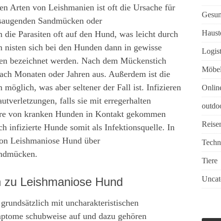
en Arten von Leishmanien ist oft die Ursache für
Gesun
tsaugenden Sandmücken oder
Haust
 die Parasiten oft auf den Hund, was leicht durch
en nisten sich bei den Hunden dann in gewisse
Logist
llen bezeichnet werden. Nach dem Mückenstich
Möbe
 nach Monaten oder Jahren aus. Außerdem ist die
möglich, was aber seltener der Fall ist. Infizieren
Onlin
verletzungen, falls sie mit erregerhalten
outdo
üre von kranken Hunden in Kontakt gekommen
Reise
 infizierte Hunde somit als Infektionsquelle. In
 von Leishmaniose Hund über
Techn
andmücken.
Tiere
Uncat
n zu Leishmaniose Hund
grundsätzlich mit uncharakteristischen
mptome schubweise auf und dazu gehören