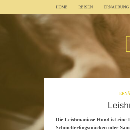
HOME
REISEN
ERNÄHRUNG
ERN
Leis
Die Leishmaniose Hund ist eine I
Schmetterlingsmücken oder Sand