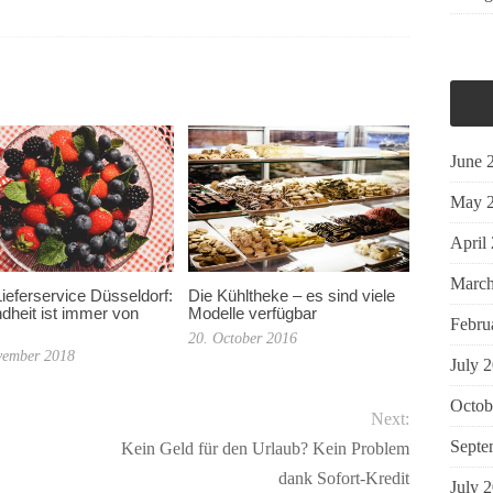
June 
May 
April
March
Die Kühltheke – es sind viele
ieferservice Düsseldorf:
Modelle verfügbar
heit ist immer von
Febru
20. October 2016
vember 2018
July 
Octob
Next:
Septe
Kein Geld für den Urlaub? Kein Problem
dank Sofort-Kredit
July 