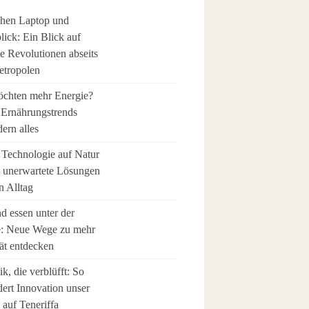
hen Laptop und
ick: Ein Blick auf
le Revolutionen abseits
etropolen
öchten mehr Energie?
 Ernährungstrends
ern alles
Technologie auf Natur
 – unerwartete Lösungen
n Alltag
d essen unter der
: Neue Wege zu mehr
tät entdecken
k, die verblüfft: So
ert Innovation unser
 auf Teneriffa