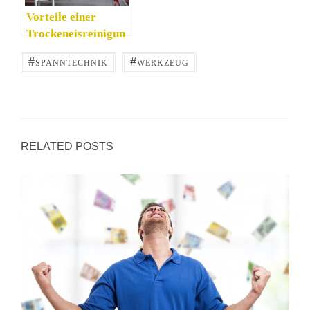
Vorteile einer
Trockeneisreinigun
g – effizient und
#
#
SPANNTECHNIK
WERKZEUG
besonders schonend
RELATED POSTS