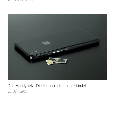
Das Handynetz: Die Technik, die uns verbindet
23. July 2023