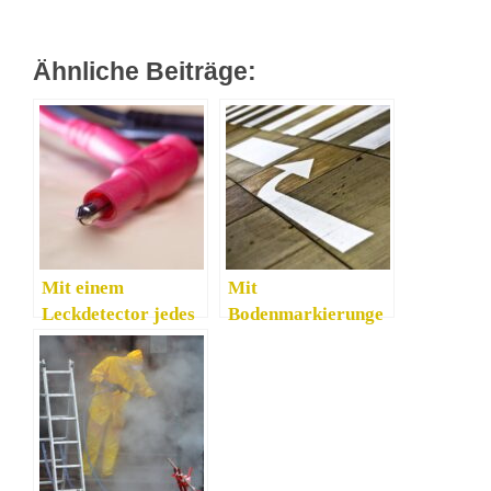
Ähnliche Beiträge:
Mit einem
Mit
Leckdetector jedes
Bodenmarkierunge
Leck schnell und
n geht man kein
sicher finden
Risiko ein
können