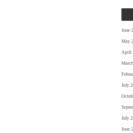
June 
May 
April
March
Febru
July 
Octob
Septe
July 
June 