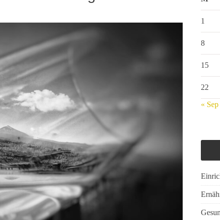
1
8
15
22
« Sep
Einri
Ernäh
Gesun