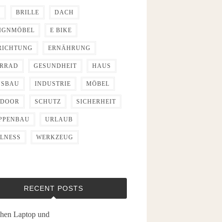
D
BRILLE
DACH
IGNMÖBEL
E BIKE
RICHTUNG
ERNÄHRUNG
RRAD
GESUNDHEIT
HAUS
USBAU
INDUSTRIE
MÖBEL
TDOOR
SCHUTZ
SICHERHEIT
PPENBAU
URLAUB
LNESS
WERKZEUG
RECENT POSTS
hen Laptop und