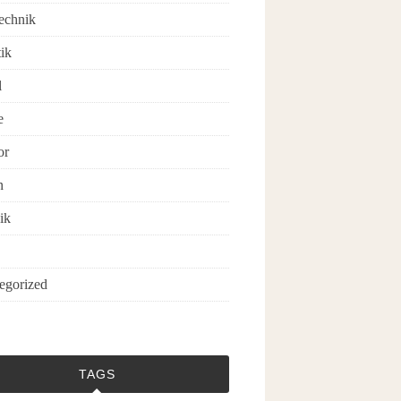
echnik
ik
l
e
or
n
ik
egorized
TAGS