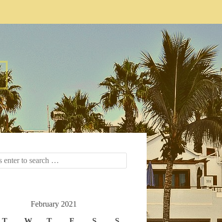
February 2021
T
W
T
F
S
S