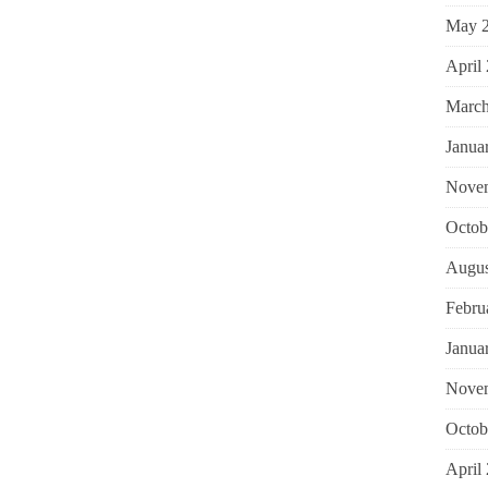
May 
April
March
Janua
Nove
Octob
Augus
Febru
Janua
Nove
Octob
April