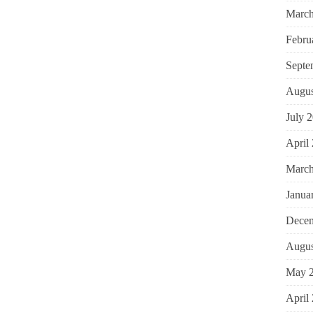
March
Febru
Septe
Augus
July 
April
March
Janua
Decem
Augus
May 
April