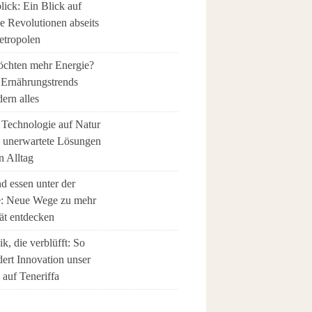
ick: Ein Blick auf
le Revolutionen abseits
etropolen
öchten mehr Energie?
 Ernährungstrends
ern alles
Technologie auf Natur
 – unerwartete Lösungen
n Alltag
d essen unter der
: Neue Wege zu mehr
tät entdecken
k, die verblüfft: So
ert Innovation unser
 auf Teneriffa