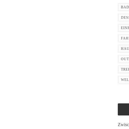
BA
DES
EIN
FAH
HA
OU
TRE
WEL
Zwisc