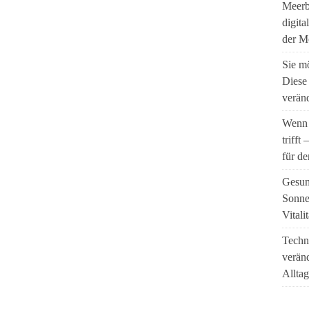
Meerbl
digita
der M
Sie m
Diese
veränd
Wenn 
trifft
für de
Gesun
Sonne
Vitali
Techni
veränd
Alltag