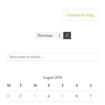
Continue Reading
Posts
Previous
1
2
pagination
August 2016
M
T
W
T
F
S
S
1
2
3
4
5
6
7