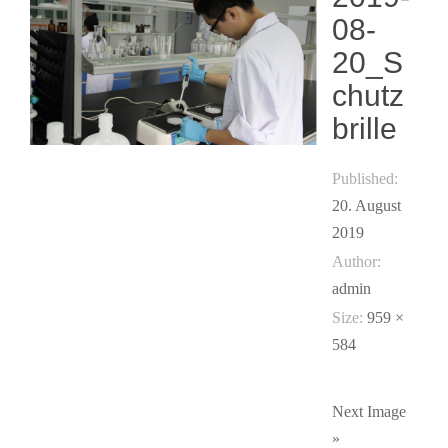
08-
20_S
chutz
brille
Published:
20. August
2019
Author:
admin
Size:
959 ×
584
Next Image
»