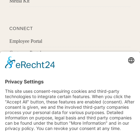
Media Kit
CONNECT
Employee Portal
Customer Portal
Offices
Know More
1600 Pennsylvania Ave Nw,