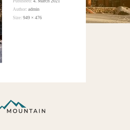
Published:
4. March 2021
Author:
admin
Size:
949 × 476